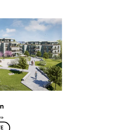
en
e»
TE