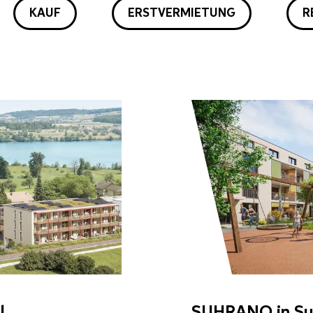
KAUF
ERSTVERMIETUNG
R
l
SUHRANO in Su