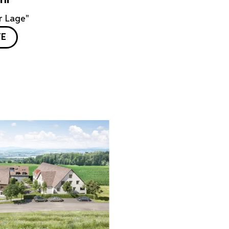
r Lage"
TE