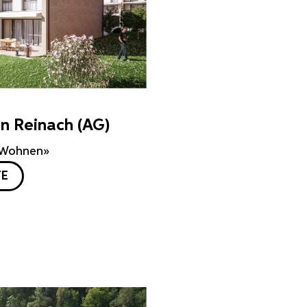
 Reinach (AG)
 Wohnen»
TE